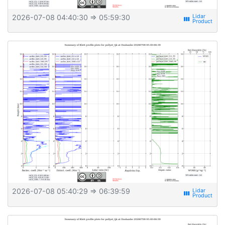
2026-07-08 04:40:30
⇒ 05:59:30
view_week
2026-07-08 05:40:29
⇒ 06:39:59
view_week