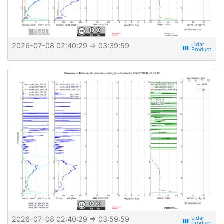
2026-07-08 02:40:29
⇒ 03:39:59
view_week
2026-07-08 02:40:29
⇒ 03:59:59
view_week