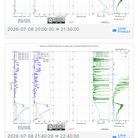
2026-07-08 20:00:30
⇒ 21:30:00
view_week
2026-07-08 21:40:29
⇒ 22:40:00
view_week