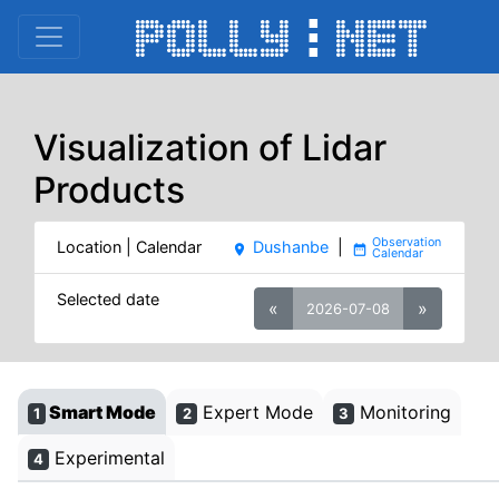
Visualization of Lidar
Products
Location | Calendar
Dushanbe
|
place
date_range
Selected date
«
»
2026-07-08
Smart Mode
Expert Mode
Monitoring
1
2
3
Experimental
4