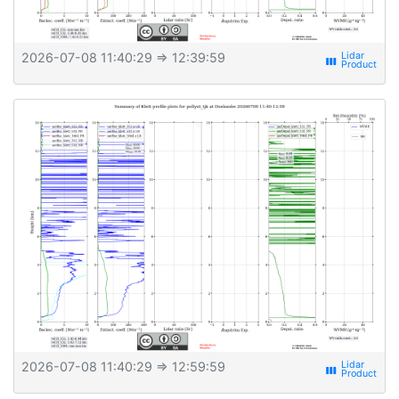
2026-07-08 11:40:29
⇒ 12:39:59
view_week
2026-07-08 11:40:29
⇒ 12:59:59
view_week