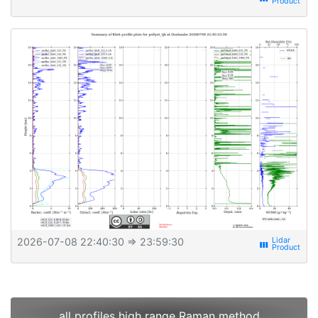
2026-07-08 22:40:30
⇒ 23:59:30
view_week
all profiles high range Raman method