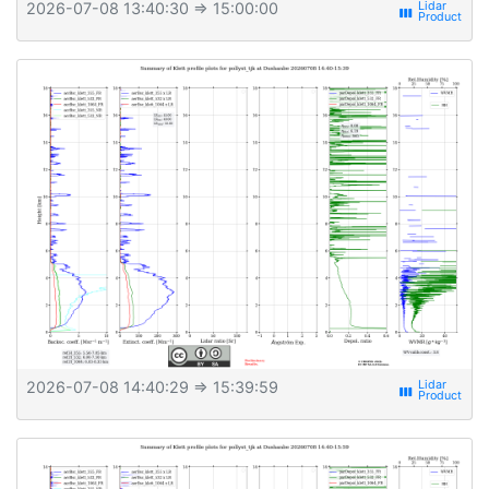
2026-07-08 13:40:30
⇒ 15:00:00
view_week
2026-07-08 14:40:29
⇒ 15:39:59
view_week