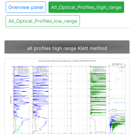
Overview panel
All_Optical_Profiles_high_range
All_Optical_Profiles_low_range
all profiles high range Klett method