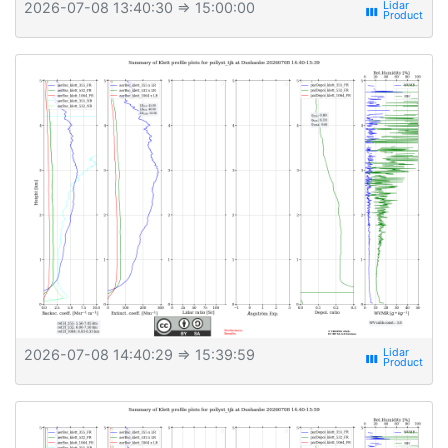
2026-07-08 13:40:30
⇒ 15:00:00
view_week
2026-07-08 14:40:29
⇒ 15:39:59
view_week