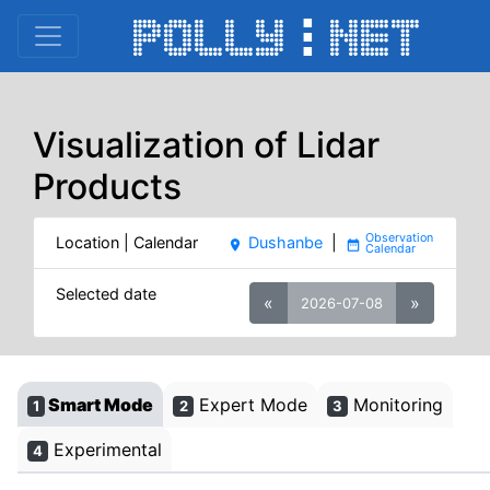
Visualization of Lidar
Products
Location | Calendar
Dushanbe
|
place
date_range
Selected date
«
»
2026-07-08
Smart Mode
Expert Mode
Monitoring
1
2
3
Experimental
4