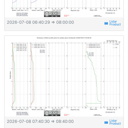
2026-07-08 06:40:29
⇒ 08:00:00
view_week
2026-07-08 07:40:30
⇒ 08:40:00
view_week