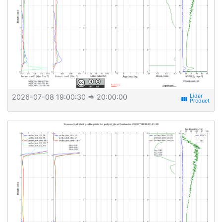
2026-07-08 19:00:30
⇒ 20:00:00
view_week