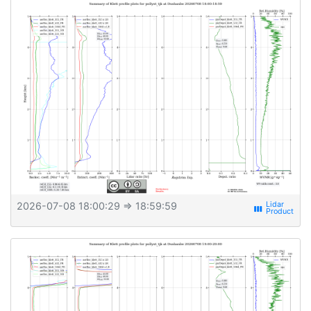
2026-07-08 18:00:29
⇒ 18:59:59
view_week