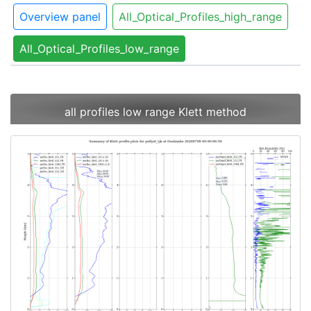
Overview panel
All_Optical_Profiles_high_range
All_Optical_Profiles_low_range
all profiles low range Klett method