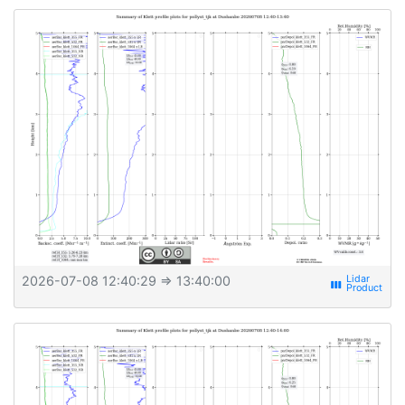
2026-07-08 12:40:29
⇒ 13:40:00
view_week