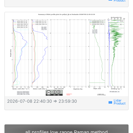
2026-07-08 22:40:30
⇒ 23:59:30
view_week
all profiles low range Raman method