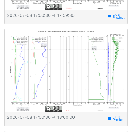
2026-07-08 17:00:30
⇒ 17:59:30
view_week
2026-07-08 17:00:30
⇒ 18:00:00
view_week