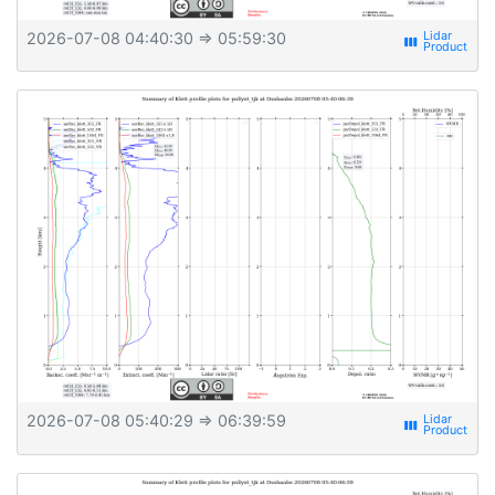
2026-07-08 04:40:30
⇒ 05:59:30
view_week
2026-07-08 05:40:29
⇒ 06:39:59
view_week