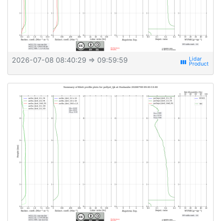
2026-07-08 08:40:29
⇒ 09:59:59
view_week