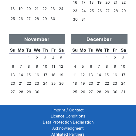
16
17
18
19
20
21
22
18
19
20
21
22
23
24
23
24
25
26
27
28
29
25
26
27
28
29
30
30
31
November
December
Su
Mo
Tu
We
Th
Fr
Sa
Su
Mo
Tu
We
Th
Fr
Sa
1
2
3
4
5
1
2
3
6
7
8
9
10
11
12
4
5
6
7
8
9
10
13
14
15
16
17
18
19
11
12
13
14
15
16
17
20
21
22
23
24
25
26
18
19
20
21
22
23
24
27
28
29
30
25
26
27
28
29
30
31
Imprint / Contact
Licence Conditions
Data Protection Declaration
Acknowledgment
Affiliated Partners