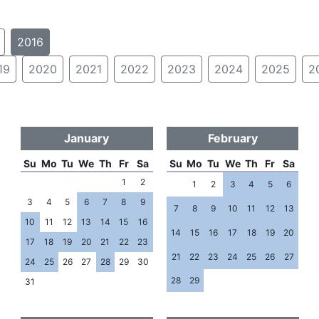
2016
19
2020
2021
2022
2023
2024
2025
2
January
February
Su
Mo
Tu
We
Th
Fr
Sa
Su
Mo
Tu
We
Th
Fr
Sa
1
2
1
2
3
4
5
6
3
4
5
6
7
8
9
7
8
9
10
11
12
13
10
11
12
13
14
15
16
14
15
16
17
18
19
20
17
18
19
20
21
22
23
21
22
23
24
25
26
27
24
25
26
27
28
29
30
28
29
31