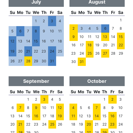
July
August
Su
Mo
Tu
We
Th
Fr
Sa
Su
Mo
Tu
We
Th
Fr
Sa
1
1
2
3
4
2
3
4
5
6
7
8
5
6
7
8
9
10
11
9
10
11
12
13
14
15
12
13
14
15
16
17
18
16
17
18
19
20
21
22
19
20
21
22
23
24
25
23
24
25
26
27
28
29
26
27
28
29
30
31
30
31
September
October
Su
Mo
Tu
We
Th
Fr
Sa
Su
Mo
Tu
We
Th
Fr
Sa
1
2
3
4
5
1
2
3
6
7
8
9
10
11
12
4
5
6
7
8
9
10
13
14
15
16
17
18
19
11
12
13
14
15
16
17
20
21
22
23
24
25
26
18
19
20
21
22
23
24
27
28
29
30
25
26
27
28
29
30
31