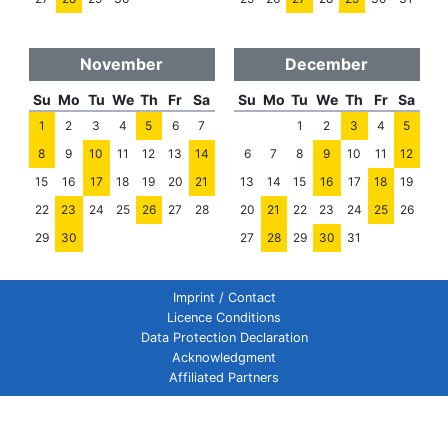
November
December
Su
Mo
Tu
We
Th
Fr
Sa
Su
Mo
Tu
We
Th
Fr
Sa
1
2
3
4
5
6
7
1
2
3
4
5
8
9
10
11
12
13
14
6
7
8
9
10
11
12
15
16
17
18
19
20
21
13
14
15
16
17
18
19
22
23
24
25
26
27
28
20
21
22
23
24
25
26
29
30
27
28
29
30
31
Imprint / Contact
Licence Conditions
Data Protection Declaration
Acknowledgment
Affiliated Partners