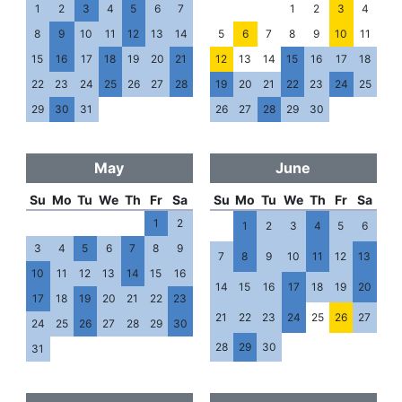
1
2
3
4
5
6
7
1
2
3
4
8
9
10
11
12
13
14
5
6
7
8
9
10
11
15
16
17
18
19
20
21
12
13
14
15
16
17
18
22
23
24
25
26
27
28
19
20
21
22
23
24
25
29
30
31
26
27
28
29
30
May
June
Su
Mo
Tu
We
Th
Fr
Sa
Su
Mo
Tu
We
Th
Fr
Sa
1
2
1
2
3
4
5
6
3
4
5
6
7
8
9
7
8
9
10
11
12
13
10
11
12
13
14
15
16
14
15
16
17
18
19
20
17
18
19
20
21
22
23
21
22
23
24
25
26
27
24
25
26
27
28
29
30
28
29
30
31